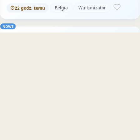
Belgia
Wulkanizator
22 godz. temu
NOWE
Betoniarz (Belgia)
Agencja Pośrednictwa Pracy NEXT s.c. poszukuje dla jednego z
klientów w Belgii najlepszych kandydatów do pracy w zawodzie:
Betoniarz (Belgia)…
Belgia
Betoniarz
22 godz. temu
NOWE
Kierownik Działu Utrzymania Form
Wtryskowych (Belgia)
Agencja Pośrednictwa Pracy NEXT s.c. poszukuje dla jednego z
klientów w Belgii najlepszych kandydatów do pracy w zawodzie:
Kierownik działu u…