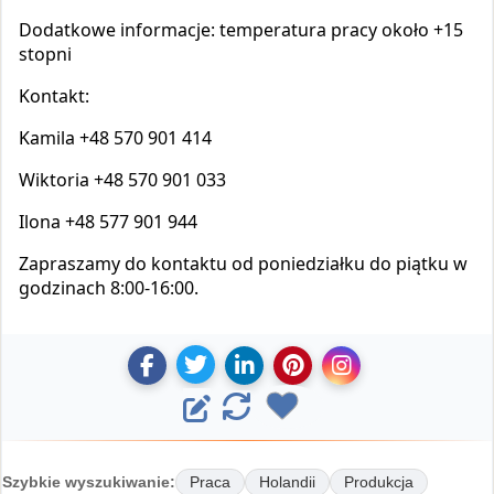
Dodatkowe informacje: temperatura pracy około +15
stopni
Kontakt:
Kamila +48 570 901 414
Wiktoria +48 570 901 033
Ilona +48 577 901 944
Zapraszamy do kontaktu od poniedziałku do piątku w
godzinach 8:00-16:00.
U
U
D
Z
U
E
O
d
d
o
a
d
d
o
o
d
p
o
d
s
s
a
i
s
ś
y
Szybkie wyszukiwanie:
Praca
Holandii
Produkcja