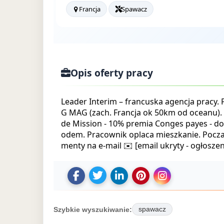
Francja
Spawacz
Opis oferty pracy
Leader Interim – francuska agencja pracy.
G MAG (zach. Francja ok 50km od oceanu).
de Mission - 10% premia Conges payes - d
odem. Pracownik oplaca mieszkanie. Poczat
menty na e-mail ✉️ [email ukryty - ogłosze
U
U
D
Z
U
d
d
o
a
d
o
o
d
p
o
Szybkie wyszukiwanie:
spawacz
s
s
a
i
s