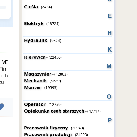
Cieśla
- (8434)
E
Elektryk
- (18724)
H
Hydraulik
- (9824)
K
Kierowca
- (22450)
y MI
M
Fin
Magazynier
- (12863)
moch
Mechanik
- (9689)
ku
Monter
- (19593)
O
Operator
- (12759)
Opiekunka osób starszych
- (47717)
P
Pracownik fizyczny
- (20943)
Pracownik produkcji
- (24203)