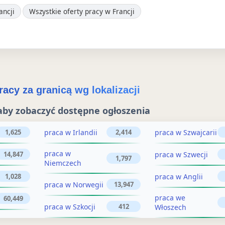
t
ancji
Wszystkie oferty pracy w Francji
i
u
e
j
ż
o
o
g
g
acy za granicą wg lokalizacji
ł
ł
o
aby zobaczyć dostępne ogłoszenia
o
s
praca w Irlandii
praca w Szwajcarii
1,625
2,414
s
z
praca w
praca w Szwecji
14,847
z
e
1,797
Niemczech
n
e
praca w Anglii
1,028
praca w Norwegii
13,947
i
n
praca we
60,449
e
praca w Szkocji
412
Włoszech
i