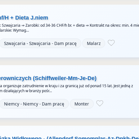
f/H + Dieta J.niem
 Szwajcaria ⇒ Zarobki: od 34-36 CHF/h br. + dieta ⇒ Kontrakt na okres: min. 4 mi
alarskie: Wymag…
Szwajcaria - Szwajcaria - Dam pracę
Malarz
erowniczych (Schiffweiler-Mm-Je-De)
organizuje zatrudnienie w kraju i za granicą już od ponad 15 lat. Jest jedną z
rm działających w branży pośr…
Niemcy - Niemcy - Dam pracę
Monter
ózka Widłowego - (Allendorf Somomplar-Az-Dpkh-De