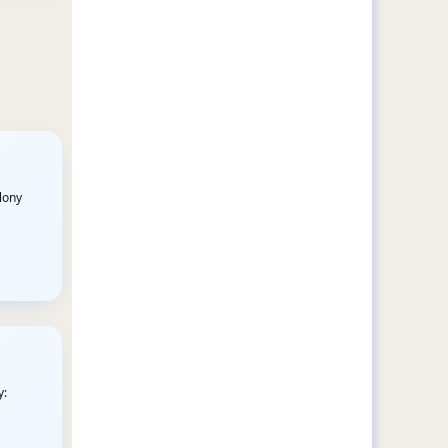
ślony
y: