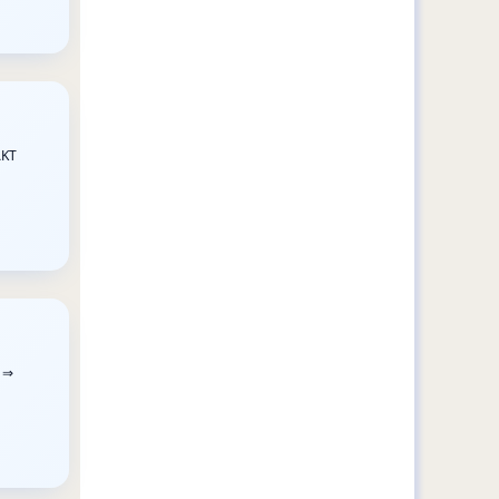
AKT
. ⇒