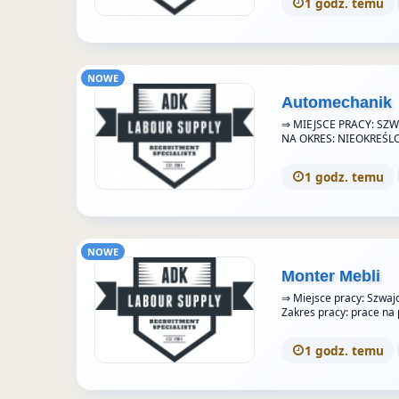
1 godz. temu
NOWE
Automechanik
⇒ MIEJSCE PRACY: SZW
NA OKRES: NIEOKREŚL
1 godz. temu
NOWE
Monter Mebli
⇒ Miejsce pracy: Szwajc
Zakres pracy: prace n
1 godz. temu