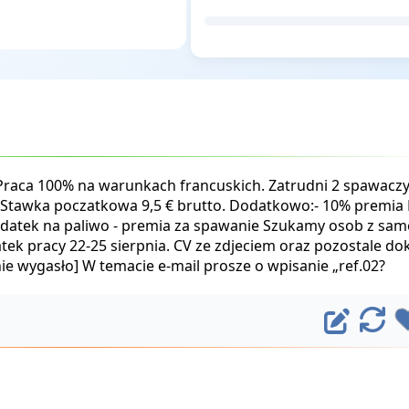
 Praca 100% na warunkach francuskich. Zatrudni 2 spawacz
 Stawka poczatkowa 9,5 € brutto. Dodatkowo:- 10% premia 
odatek na paliwo - premia za spawanie Szukamy osob z sa
ek pracy 22-25 sierpnia. CV ze zdjeciem oraz pozostale do
nie wygasło] W temacie e-mail prosze o wpisanie „ref.02?
E
O
d
d
ś
y
w