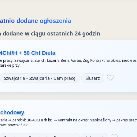
e
atnio dodane ogłoszenia
 dodane w ciągu ostatnich 24 godzin
4Chf/H + 50 Chf Dieta
e pracy: Szwajcaria: Zürich, Luzern, Bern, Aarau, Zug Kontrakt na okres: nieokre
sarskie przy …
Szwajcaria - Szwajcaria - Dam pracę
Ślusarz
ochodowy
aria ⇒ Zarobki: 36-40CHF/h br. ⇒ Kontrakt na okres: nieokreślony ⇒ Zakres prac
owe powłoki/ laki…