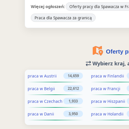
t
t
j
s
t
Więcej ogłoszeń:
Oferty pracy dla Spawacza w Fr
ę
ę
o
z
ę
Praca dla Spawacza za granicą
p
p
g
o
p
n
n
ł
f
n
i
i
o
e
i
j
j
s
r
j
Oferty pr
o
o
z
t
o
g
f
e
ę
g
Wybierz kraj, 
ł
e
n
p
ł
o
r
i
r
o
praca w Austrii
praca w Finlandii
14,659
s
t
e
a
s
praca w Belgii
praca w Francji
22,612
z
ę
n
c
z
e
p
a
y
e
praca w Czechach
praca w Hiszpanii
1,933
n
r
L
n
n
praca w Danii
praca w Holandii
3,950
i
a
i
a
i
e
c
n
P
e