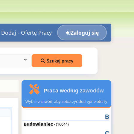
Dodaj - Ofertę Pracy
Zaloguj się
Szukaj pracy
Praca według zawodów
Wybierz zawód, aby zobaczyć dostępne oferty
B
Budowlaniec
- (16044)
C