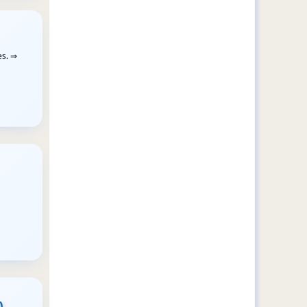
es. ⇒
)