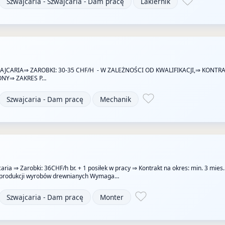
Szwajcaria - Szwajcaria - Dam pracę
Lakiernik
AJCARIA⇒ ZAROBKI: 30-35 CHF/H - W ZALEŻNOŚCI OD KWALIFIKACJI,⇒ KONTR
ONY⇒ ZAKRES P…
Szwajcaria - Dam pracę
Mechanik
aria ⇒ Zarobki: 36CHF/h br. + 1 posiłek w pracy ⇒ Kontrakt na okres: min. 3 mies
a produkcji wyrobów drewnianych Wymaga…
Szwajcaria - Dam pracę
Monter