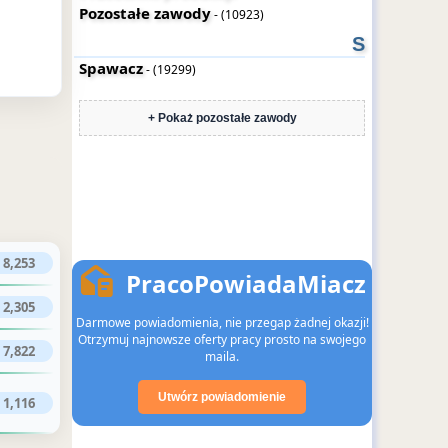
Pozostałe zawody
- (10923)
S
Spawacz
- (19299)
+ Pokaż pozostałe zawody
8,253
PracoPowiadaMiacz
2,305
Darmowe powiadomienia, nie przegap żadnej okazji!
Otrzymuj najnowsze oferty pracy prosto na swojego
7,822
maila.
Utwórz powiadomienie
1,116