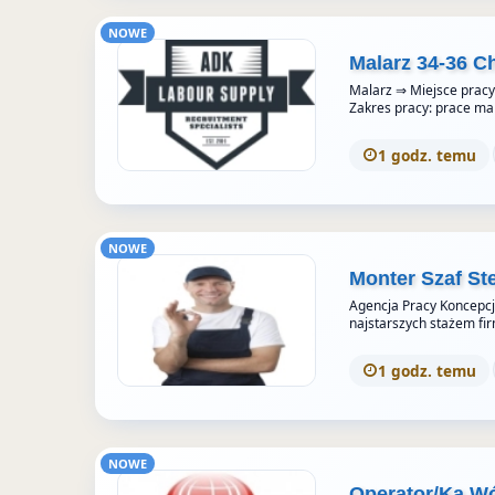
NOWE
Malarz 34-36 Ch
Malarz ⇒ Miejsce pracy:
Zakres pracy: prace m
1 godz. temu
NOWE
Monter Szaf St
Agencja Pracy Koncepcja 
najstarszych stażem fi
1 godz. temu
NOWE
Operator/Ka W